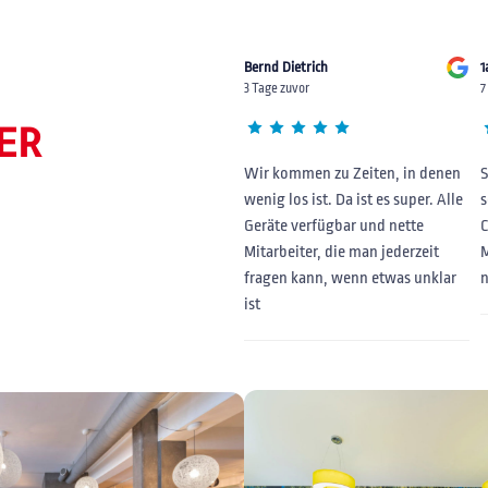
Bernd Dietrich
1
3 Tage zuvor
7
ER
Wir kommen zu Zeiten, in denen
S
wenig los ist. Da ist es super. Alle
s
Geräte verfügbar und nette
C
Mitarbeiter, die man jederzeit
M
fragen kann, wenn etwas unklar
ist